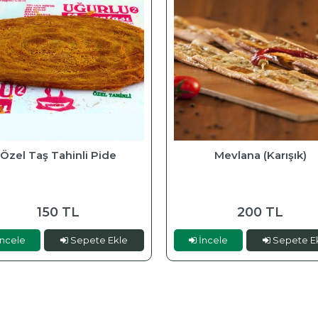
Özel Taş Tahinli Pide
Mevlana (Karışık)
150 TL
200 TL
ncele
Sepete Ekle
İncele
Sepete E