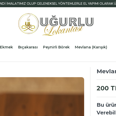
NDİ İMALATIMIZ OLUP GELENEKSEL YÖNTEMLERLE EL YAPIMI OLARAK 
liEkmek
Bıçakarası
Peynirli Börek
Mevlana (Karışık)
Mevlan
200 T
Bu ürü
Verebil