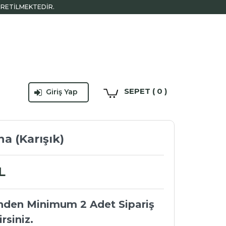
ÜRETİLMEKTEDİR.
SEPET ( 0 )
Giriş Yap
a (Karışık)
L
nden Minimum 2 Adet Sipariş
irsiniz.