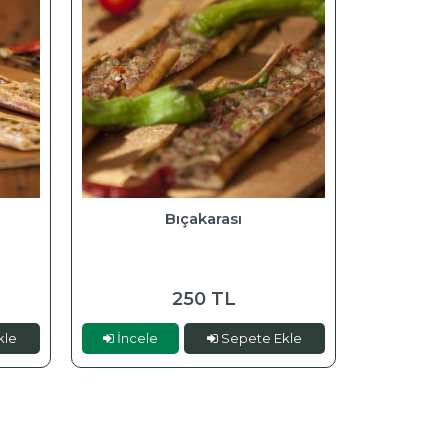
Bıçakarası
250 TL
kle
İncele
Sepete Ekle