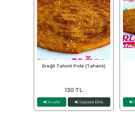
Ereğli Tahinli Pide (Tahanlı)
130 TL
İncele
Sepete Ekle
İ