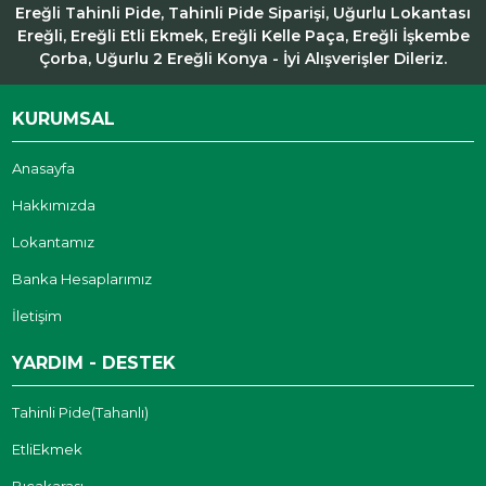
Ereğli Tahinli Pide, Tahinli Pide Siparişi, Uğurlu Lokantası
Ereğli, Ereğli Etli Ekmek, Ereğli Kelle Paça, Ereğli İşkembe
Çorba, Uğurlu 2 Ereğli Konya - İyi Alışverişler Dileriz.
KURUMSAL
Anasayfa
Hakkımızda
Lokantamız
Banka Hesaplarımız
İletişim
YARDIM - DESTEK
Tahinli Pide(Tahanlı)
EtliEkmek