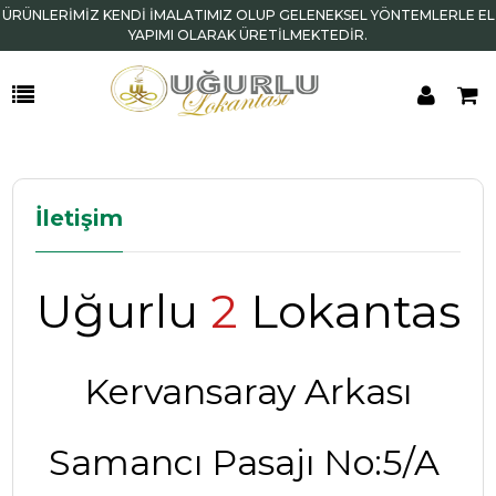
ÜRÜNLERİMİZ KENDİ İMALATIMIZ OLUP GELENEKSEL YÖNTEMLERLE EL
YAPIMI OLARAK ÜRETİLMEKTEDİR.
İletişim
Uğurlu
2
Lokantası
Kervansaray Arkası
Samancı Pasajı No:5/A