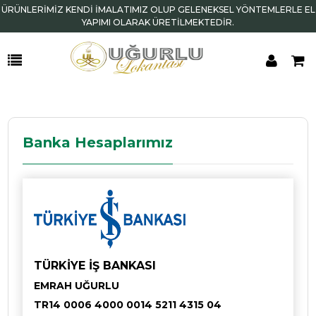
ÜRÜNLERİMİZ KENDİ İMALATIMIZ OLUP GELENEKSEL YÖNTEMLERLE EL
YAPIMI OLARAK ÜRETİLMEKTEDİR.
Banka Hesaplarımız
TÜRKİYE İŞ BANKASI
EMRAH UĞURLU
TR14 0006 4000 0014 5211 4315 04