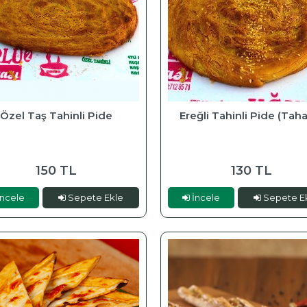
Özel Taş Tahinli Pide
Ereğli Tahinli Pide (Taha
150 TL
130 TL
ncele
Sepete Ekle
İncele
Sepete E