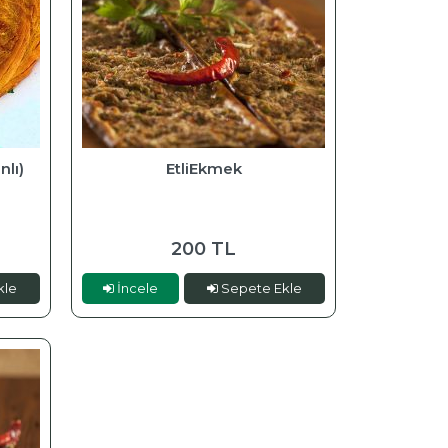
nlı)
EtliEkmek
200 TL
kle
İncele
Sepete Ekle