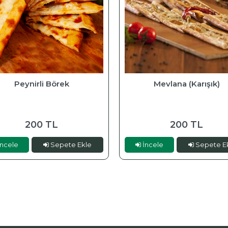
Peynirli Börek
Mevlana (Karışık)
200 TL
200 TL
ncele
Sepete Ekle
İncele
Sepete E