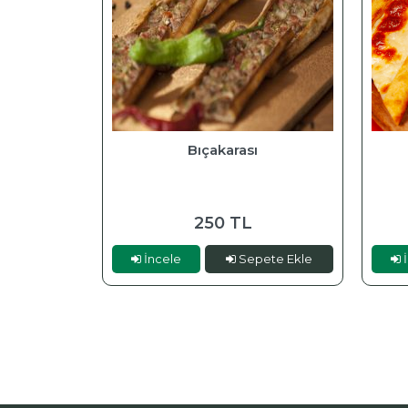
Bıçakarası
250 TL
İncele
Sepete Ekle
İ